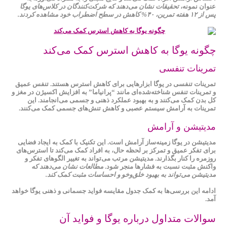
عنوان نمونه،
تحقیقات نشان می‌دهند که شرکت‌کنندگان در کلاس‌های یوگا
پس از ۱۲ هفته تمرین، ۴۰% کاهش در سطح اضطراب خود مشاهده کردند.
چگونه یوگا به کاهش استرس کمک می‌کند
تمرینات تنفسی
تمرینات تنفسی
در یوگا ابزارهایی برای کاهش استرس هستند. تنفس عمیق
و تمرینات تنفس شناخته‌شده‌ای مانند “پرانیاما” به افزایش اکسیژن در مغز و
کل بدن کمک می‌کنند و به بهبود عملکرد ذهنی و جسمی می‌انجامند. این
تمرینات به آرامش سیستم عصبی و کاهش تنش‌های جسمی کمک می‌کنند.
مدیتیشن و آرامش
مدیتیشن
در یوگا زمینه‌ساز آرامش است. این تکنیک با کمک به ایجاد فضایی
برای تفکر عمیق و تمرکز بر لحظه حال، به افراد کمک می‌کند تا استرس‌های
روزمره را کنار بگذارند. مدیتیشن مرتب می‌تواند به تغییر الگوهای تفکر و
واکنش مثبت نسبت به فشارها منجر شود.
مطالعات نشان می‌دهند که
مدیتیشن می‌تواند به بهبود خلق‌وخو و احساسات مثبت کمک کند.
ادامه این بررسی‌ها به کمک جدول مقایسه فواید جسمانی و ذهنی یوگا خواهد
آمد.
سوالات متداول درباره یوگا و فواید آن