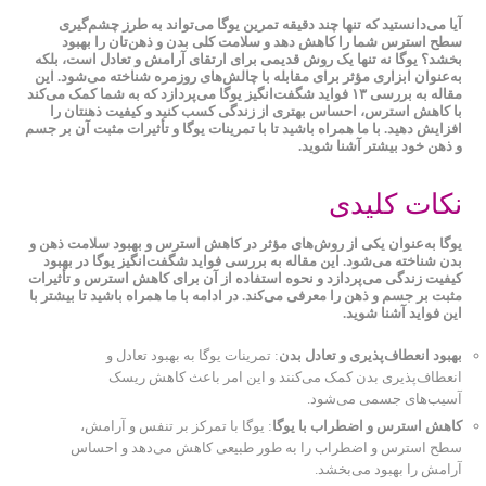
آیا می‌دانستید که تنها چند دقیقه تمرین یوگا می‌تواند به طرز چشم‌گیری
سطح استرس شما را کاهش دهد و سلامت کلی بدن و ذهن‌تان را بهبود
بخشد؟ یوگا نه تنها یک روش قدیمی برای ارتقای آرامش و تعادل است، بلکه
به‌عنوان ابزاری مؤثر برای مقابله با چالش‌های روزمره شناخته می‌شود. این
مقاله به بررسی ۱۳ فواید شگفت‌انگیز یوگا می‌پردازد که به شما کمک می‌کند
با کاهش استرس، احساس بهتری از زندگی کسب کنید و کیفیت ذهنتان را
افزایش دهید. با ما همراه باشید تا با تمرینات یوگا و تأثیرات مثبت آن بر جسم
و ذهن خود بیشتر آشنا شوید.
نکات کلیدی
یوگا به‌عنوان یکی از روش‌های مؤثر در کاهش استرس و بهبود سلامت ذهن و
بدن شناخته می‌شود. این مقاله به بررسی فواید شگفت‌انگیز یوگا در بهبود
کیفیت زندگی می‌پردازد و نحوه استفاده از آن برای کاهش استرس و تأثیرات
مثبت بر جسم و ذهن را معرفی می‌کند. در ادامه با ما همراه باشید تا بیشتر با
این فواید آشنا شوید.
بهبود انعطاف‌پذیری و تعادل بدن
: تمرینات یوگا به بهبود تعادل و
انعطاف‌پذیری بدن کمک می‌کنند و این امر باعث کاهش ریسک
آسیب‌های جسمی می‌شود.
کاهش استرس و اضطراب با یوگا
: یوگا با تمرکز بر تنفس و آرامش،
سطح استرس و اضطراب را به طور طبیعی کاهش می‌دهد و احساس
آرامش را بهبود می‌بخشد.