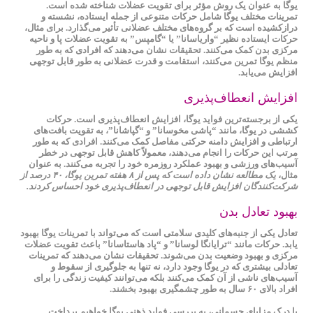
یوگا به عنوان یک روش مؤثر برای
تقویت عضلات
شناخته شده است.
تمرینات مختلف یوگا شامل حرکات متنوعی از جمله ایستاده، نشسته و
درازکشیده است که بر گروه‌های مختلف عضلانی تأثیر می‌گذارد. برای مثال،
حرکات ایستاده نظیر “واریاسانا” یا “گامپس” به تقویت عضلات پا و ناحیه
مرکزی بدن کمک می‌کنند. تحقیقات نشان می‌دهند که افرادی که به طور
منظم یوگا تمرین می‌کنند، استقامت و قدرت عضلانی به طور قابل توجهی
افزایش می‌یابد.
افزایش انعطاف‌پذیری
یکی از برجسته‌ترین
فواید یوگا
،
افزایش انعطاف‌پذیری
است. حرکات
کششی در یوگا، مانند “پاشی مخوسانا” و “گپاشانا”، به تقویت بافت‌های
ارتباطی و افزایش دامنه حرکتی مفاصل کمک می‌کنند. افرادی که به طور
مرتب این حرکات را انجام می‌دهند، معمولاً کاهش قابل توجهی در خطر
آسیب‌های ورزشی و بهبود عملکرد روزمره خود را تجربه می‌کنند. به عنوان
مثال،
یک مطالعه نشان داده است که پس از ۸ هفته تمرین یوگا، ۴۰ درصد از
شرکت‌کنندگان افزایش قابل توجهی در انعطاف‌پذیری خود احساس کردند.
بهبود تعادل بدن
تعادل
یکی از جنبه‌های کلیدی سلامتی است که می‌تواند با تمرینات یوگا بهبود
یابد. حرکات مانند “ترایانگا لوسانا” و “پاد هاستاسانا” باعث تقویت عضلات
مرکزی و بهبود وضعیت بدن می‌شوند. تحقیقات نشان می‌دهند که تمرینات
تعادلی بیشتری که در یوگا وجود دارد، نه تنها به جلوگیری از سقوط و
آسیب‌های ناشی از آن کمک می‌کنند بلکه می‌توانند کیفیت زندگی را برای
افراد بالای ۶۰ سال به طور چشمگیری بهبود بخشند.
با درک مزایای جسمانی، به بررسی فواید ذهنی یوگا خواهیم پرداخت.