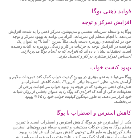
فواید ذهنی یوگا
افزایش تمرکز و توجه
یوگا به واسطه تمرینات تنفسی و مدیتیشن،
تمرکز ذهنی
را به شدت افزایش
می‌دهد. با انجام منظم این تمرینات، افراد می‌توانند به بهبود تمرکز و توجه
خود در فعالیت‌های روزمره دست یابند. مثلاً تمرین “آسانا” به عنوان یک
ظرفیت در افزایش توجه به جزئیات در کار و زندگی روزمره به اثبات رسیده
است. تحقیقات نشان داده‌اند که
افرادی که به انجام یوگا می‌پردازند،
احساس تمرکز بیشتری در کار و تحصیل دارند.
بهبود کیفیت خواب
یوگا می‌تواند به نحو مؤثری در
بهبود کیفیت خواب
کمک کند. تمرینات ملایم و
آرامش‌بخش، نظیر “سرینجا نیاترا آدرین!”، باعث کاهش اضطراب و
تنش‌های ذهنی می‌شود که در نتیجه به بهبود خواب می‌انجامد. برخی از
تحقیقات حاکی از آنند که
افرادی که یوگا را به عنوان بخشی از روال شبانه
خود قرار می‌دهند، به طور میانگین کیفیت خواب خود را ۲۵% بهبود
می‌بخشند.
کاهش استرس و اضطراب با یوگا
یکی از اصلی‌ترین فواید یوگا،
کاهش استرس و اضطراب
است. با تمرین
منظم یوگا، به ویژه حرکات مدیتیشن و تنفس، سطح هورمون‌های استرس
مانند کورتیزول به طور قابل توجهی کاهش می‌یابد. این فرآیند به بهبود
احساس آرامش افراد کمک می‌کند و نتایج مثبتی را به همراه می‌آورد. به