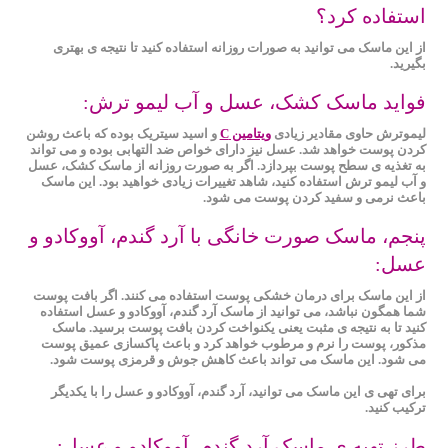
استفاده کرد؟
از این ماسک می توانید به صورات روزانه استفاده کنید تا نتیجه ی بهتری
بگیرید.
فواید ماسک کشک، عسل و آب لیمو ترش:
لیموترش حاوی مقادیر زیادی
ویتامین C
و اسید سیتریک بوده که باعث روشن
کردن پوست خواهد شد. عسل نیز دارای خواص ضد التهابی بوده و می تواند
به تغذیه ی سطح پوست بپردازد. اگر به ‌صورت روزانه از ماسک کشک، عسل
و آب لیمو ترش استفاده کنید، شاهد تغییرات زیادی خواهید بود. این ماسک
باعث نرمی و سفید کردن پوست می شود.
پنجم، ماسک صورت خانگی با آرد گندم، آووکادو و
عسل:
از این ماسک برای درمان خشکی پوست استفاده می کنند. اگر بافت پوست
شما همگون نباشد، می‌ توانید از ماسک آرد گندم، آووکادو و عسل استفاده
کنید تا به نتیجه ی مثبت یعنی یکنواخت کردن بافت پوست برسید. ماسک
مذکور، پوست را نرم و مرطوب خواهد کرد و باعث پاکسازی عمیق پوست
می شود. این ماسک می تواند باعث کاهش جوش و قرمزی پوست شود.
برای تهی ی این ماسک می توانید، آرد گندم، آووکادو و عسل را با یکدیگر
ترکیب کنید.
طرز تهیه ی ماسک آرد گندم، آووکادو و عسل: