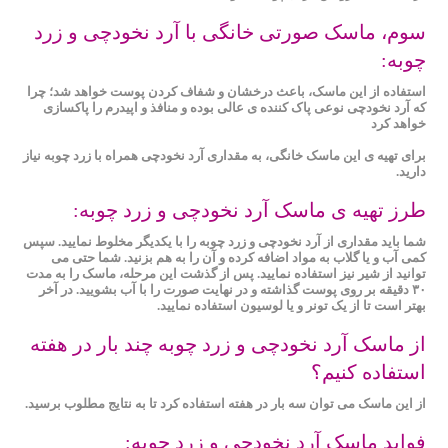
سوم، ماسک صورتی خانگی با آرد نخودچی و زرد
چوبه:
استفاده از این ماسک، باعث درخشان و شفاف کردن پوست خواهد شد؛ چرا
که آرد نخودچی نوعی پاک‌ کننده‌ ی عالی بوده و منافذ و اپیدر‌م‌ را پاکسازی
خواهد کرد
برای تهیه ی این ماسک خانگی، به مقداری آرد نخودچی همراه با زرد چوبه نیاز
دارید.
طرز تهیه ی ماسک آرد نخودچی و زرد چوبه:
شما باید مقداری از آرد نخودچی و زرد چوبه را با یکدیگر مخلوط نمایید. سپس
کمی آب و یا گلاب به مواد اضافه کرده و آن‌ را به هم بزنید. شما حتی می‌
توانید از شیر نیز استفاده نمایید. پس از گذشت این مرحله، ماسک را به مدت
۳۰ دقیقه بر روی پوست گذاشته و در نهایت صورت را با آب بشویید. در آخر
بهتر است تا از یک تونر و یا لوسیون استفاده نمایید.
از ماسک آرد نخودچی و زرد چوبه چند بار در هفته
استفاده کنیم؟
از این ماسک می ‌توان سه بار در هفته استفاده کرد تا به نتایج مطلوب برسید.
فواید ماسک آرد نخودچی و زرد چوبه: