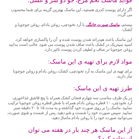
فواید ماسک تخم مرغ، جو دو سر و عسل:
اگر دارای پوست کدری هستید، این ماسک بهترین گزینه‌ برای شما محسوب
می‌ گردد.
بیستم،
ماسک صورت خانگی
با آرد نخودچی، روغن بادام، روغن جوجوبا و
کشک:
این ماسک باعث هیدراته‌ شدن پوست شده و آن را پاکسازی خواهد کرد.
اسید سیتریک در کشک باعث صاف شدن پوست می شود. جالب است بدانید
روغن جوجوبا در صاف و لطیف کردن پوست تاثیر دارد.
مواد لازم برای تهیه ی این ماسک:
برای تهیه ی این ماسک به آرد نخودچی، کشک، روغن بادام و روغن جوجوبا
نیاز دارید.
طرز تهیه ی این ماسک:
در یک ظرف مناسب سه چهارم فنجان کشک همراه با پنج قاشق غذاخوری،
آرد نخودچی، ۱۰ قطره روغن بادام همراه با شش قطره روغن جوجوبا ترکیب
نمایید. ماسک را بر روی صورت خود گذاشته و به مدت ۱۵ تا ۲۰ دقیقه صبر
نمایید. سپس صورت خود را شست و شو دهید. پس از شست و شوی صورت،
می‌توانید صورت خود را با روغن بادام ماساژ دهید.
از این ماسک هر چند بار در هفته می توان
استفاده کرد؟