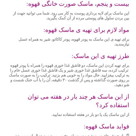
بیست و پنجم، ماسک صورت خانگی قهوه:
این ماسک برای لایه ‌برداری پوست به کار می رود. شما می ‌توانید جهت از
بین بردن سلول‌ های پوستی مرده‌ از آن کمک بگیرید.
مواد لازم برای تهیه ی ماسک قهوه:
برای تهیه ی این ماسک به پودر قهوه، پودر کاکائو، شیر به همراه عسل
نیازمندید.
طرز تهیه ی این ماسک:
برای تهیه کردن این ماسک، دو قاشق غذا خوری قهوه را همراه با پودر قهوه
ترکیب کرده، سه قاشق غذا خوری شیر و یک قاشق غذا خوری عسل خام را
به ترکیب بیفزایید. حال مواد را به خوبی هم بزنید. ترکیب را به صورت ماسک
بر روی صورت گذاشته و پس از گذشت ۳۰ دقیقه، آن را با آب خنک شست و
شو دهید..
از این ماسک هر چند بار در هفته می توان
استفاده کرد؟
از این ماسک یک یا دو بار در هفته استفاده نمایید.
فواید ماسک قهوه:
اگر از جوش های سرسفید و سرسیاه رنج می برید و به دنبال از بین بردن