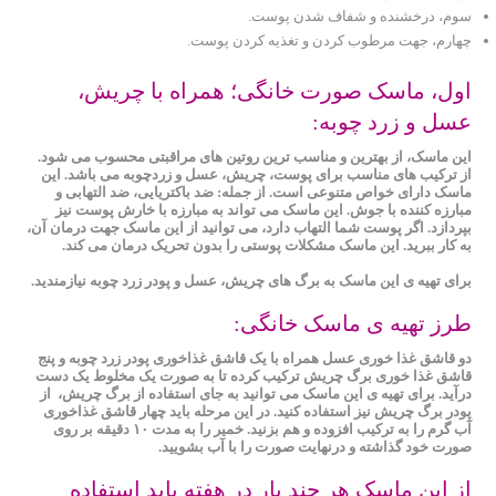
سوم، درخشنده و شفاف شدن پوست.
چهارم، جهت مرطوب کردن و تغذیه کردن پوست.
اول، ماسک صورت خانگی؛ همراه با چریش،
عسل و زرد چوبه:
این ماسک، از بهترین و مناسب ترین روتین های مراقبتی محسوب می شود.
از ترکیب های مناسب برای پوست، چریش، عسل و زردچوبه می باشد. این
ماسک دارای خواص متنوعی است. از جمله: ضد باکتریایی، ضد التهابی و
مبارزه ‌کننده با جوش. این ماسک می تواند به مبارزه با خارش پوست نیز
بپردازد. اگر پوست شما التهاب دارد، می‌ توانید از این ماسک جهت درمان آن،
به کار ببرید. این ماسک مشکلات پوستی را بدون تحریک درمان می کند.
برای تهیه ی این ماسک به برگ ‌های چریش، عسل و پودر زرد چوبه نیازمندید.
طرز تهیه ی ماسک خانگی:
دو قاشق غذا خوری عسل همراه با یک قاشق غذاخوری پودر زرد چوبه و پنج
قاشق غذا خوری برگ چریش ترکیب کرده تا به صورت یک مخلوط یک دست
درآید. برای تهیه ی این ماسک می توانید به جای استفاده از برگ چریش، از
پودر برگ چریش نیز استفاده کنید. در این مرحله باید چهار قاشق غذاخوری
آب گرم را به ترکیب افزوده و هم بزنید. خمیر را به مدت ۱۰ دقیقه بر روی
صورت خود گذاشته و درنهایت صورت را با آب بشویید.
از این ماسک هر چند بار در هفته باید استفاده