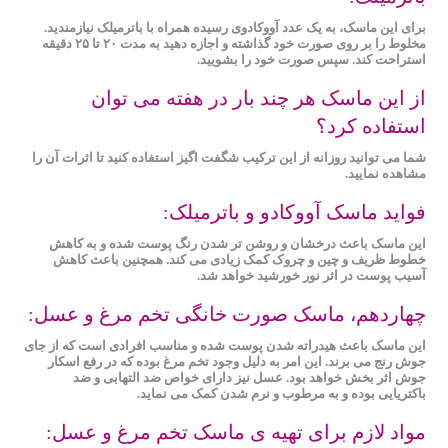
برای این ماسک، به یک عدد آووکادوی رسیده همراه با باترمیلک نیازمندید.
مخلوط را بر روی صورت خود گذاشته و اجازه دهید به مدت ۲۰ تا ۲۵ دقیقه
استراحت کند. سپس صورت خود را بشویید.
از این ماسک هر چند بار در هفته می توان
استفاده کرد؟
شما می ‌توانید روزانه از این ترکیب شگفت اگیز استفاده کنید تا اثرات آن را
مشاهده نمایید.
فواید ماسک آووکادو و باترمیلک:
این ماسک باعث درخشان و روشن‌ تر شدن رنگ پوست شده و به کاهش
خطوط ظریف و چین‌ و چروک کمک زیادی می کند. همچنین باعث کاهش
آسیب‌ پوست در اثر نور خورشید خواهد شد.
چهاردهم، ماسک صورت خانگی تخم ‌مرغ و عسل:
این ماسک باعث هیدراته شدن پوست شده و مناسب افرادی است ‌که از جای
جوش رنج می‌ برند. این امر به دلیل وجود تخم ‌مرغ بوده که در رفع اسکار
جوش اثر بخش خواهد بود. عسل نیز دارای خواص ضد التهابی و ضد
باکتریایی بوده و به مرطوب و نرم شدن کمک می نماید.
مواد لازم برای تهیه ی ماسک تخم مرغ و عسل: