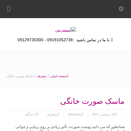
با ما در تماس باشید : 09191052738 - 09129730300
صفحه اصلی
متفرقه
ماسک صورت خانگی
ماسک صورت خانگی
24 دسامبر 2021
fatemehaz
متفرقه
0 دیدگاه
همانطور که می دانید پوست صورت، تأثیر زیادی بر روی زیبایی و جوانی