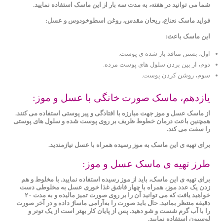
شما می ‌توانید در هفته، به مدت سه بار از این ماسک استفاده نمایید.
فواید ماسک نعناع، ریحان مقدس، روغن اسطوخودوس و عسل:
این ماسک باعث:
اول، بستن منافذ باز شده ‌ی پوست.
دوم، از بین بردن سلول‌ های پوست مرده.
سوم، روشن کردن پوست.
یازدهم، ماسک صورت خانگی با عسل و موز:
از ماسک عسل و موز جهت مبارزه با افتادگی و پیر پوستی استفاده می کنند.
همچنین باعث درمان خطوط ظریف بر روی پوست شده و سلول های پوستی
را سفت می کند.
برای تهیه ی این ماسک به موز رسیده همراه با عسل نیازمندید.
طرز تهیه ی
ماسک عسل
و موز:
برای تهیه ی این ماسک، باید از موز رسیده استفاده نمایید. با مخلوط و هم
زدن یک عدد موز، همراه با چهار قاشق غذا خوری عسل به مخلوطی دست
خواهید یافت که می توانید آن را بر روی صورت تمیز مالیده و به مدت ۲۰
دقیقه منتظر بمانید. حال باید صورت را به‌آرامی ماساژ داده و در آخر صورت
را با آب گرم شست و شو دهید. پس از پایان کار بهتر است از یک تونر و
لوسیون استفاده نمایید.