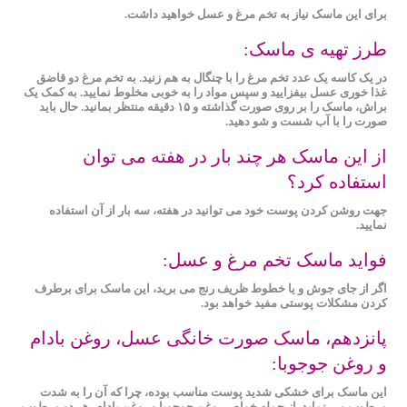
برای این ماسک نیاز به تخم ‌مرغ و عسل خواهید داشت.
طرز تهیه ی ماسک:
در یک کاسه یک عدد تخم‌ مرغ را با چنگال به هم زنید. به تخم‌ مرغ دو قاضق
غذا خوری عسل بیفزایید و سپس مواد را به خوبی مخلوط نمایید. به کمک یک
براش، ماسک را بر روی صورت گذاشته و ۱۵ دقیقه منتظر بمانید. حال باید
صورت را با آب شست و شو دهید.
از این ماسک هر چند بار در هفته می توان
استفاده کرد؟
جهت روشن کردن پوست خود می توانید در هفته، سه بار از آن استفاده
نمایید.
فواید ماسک تخم مرغ و عسل:
اگر از جای جوش و یا خطوط ظریف رنج می برید، این ماسک برای برطرف
کردن مشکلات پوستی مفید خواهد بود.
پانزدهم، ماسک صورت خانگی عسل، روغن بادام
و روغن جوجوبا:
این ماسک برای خشکی شدید پوست مناسب بوده، چرا که آن را به‌ شدت
مرطوب می‌ نماید. از جمله خواص روغن جوجوبا و روغن بادام، هر دو مرطوب‌