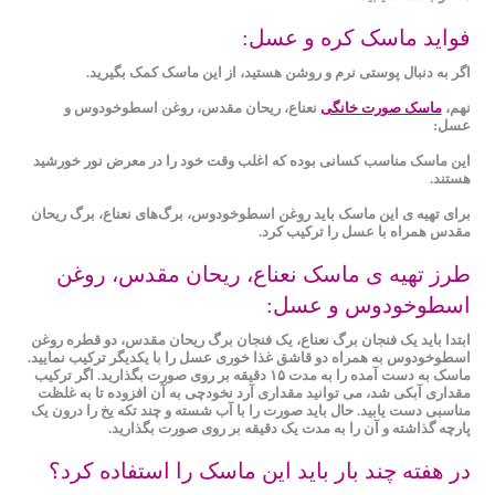
فواید ماسک کره و عسل:
اگر به دنبال پوستی نرم و روشن هستید، از این ماسک کمک بگیرید.
نهم،
ماسک صورت خانگی
نعناع، ریحان مقدس، روغن اسطوخودوس و
عسل:
این ماسک مناسب کسانی بوده که اغلب وقت خود را در معرض نور خورشید
هستند.
برای تهیه ی این ماسک باید روغن اسطوخودوس، برگ‌های نعناع، برگ ریحان
مقدس همراه با عسل را ترکیب کرد.
طرز تهیه ی ماسک نعناع، ریحان مقدس، روغن
اسطوخودوس و عسل:
ابتدا باید یک فنجان برگ نعناع، یک فنجان برگ ریحان مقدس، دو قطره روغن
اسطوخودوس به همراه دو قاشق غذا خوری عسل را با یکدیگر ترکیب نمایید.
ماسک به دست آمده را به مدت ۱۵ دقیقه بر روی صورت بگذارید. اگر ترکیب
مقداری آبکی شد، می توانید مقداری آرد نخودچی به آن افزوده تا به غلظت
مناسبی دست یابید. حال باید صورت را با آب شسته و چند تکه یخ را درون یک
پارچه گذاشته و آن را به مدت یک دقیقه بر روی صورت بگذارید.
در هفته چند بار باید این ماسک را استفاده کرد؟