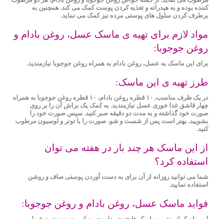
کننده بوده و به هیدراته و تغذیه کردن پوست کمک می کند. همچنین به
برطرف کردن سلول‌ های پوستی مرده نیز کمک می نماید.
مواد لازم برای تهیه ی ماسک عسل، روغن بادام و
روغن جوجوبا:
برای این ماسک به عسل، روغن بادام به همراه روغن جوجوبا نیازمندید.
طرز تهیه ی این ماسک:
در یک ظرف مناسب، ۱۰ قطره روغن بادام، ۱۰ قطره روغن جوجوبا به همراه
چهار قاشق غذا خوری عسل نیازمندید. به کمک یک براش آن را بر روی
صورت خود گذاشته و به مدت دو دقیقه صبر کنید. سپس صورت خود را
بشویید. بهتر است پس از شست و شو، صورت را با تونر و لوسیون مرطوب
کنید.
از این ماسک هر چند بار در هفته می توان
استفاده کرد؟
شما می توانید روزانه از آن برای به دست آوردن پوستی صاف و روشن
استفاده نمایید.
فواید ماسک عسل، روغن بادام و روغن جوجوبا:
این ماسک از بهترین ماسک‌ ها جهت رطوبت رسانی به پوست به شمار می