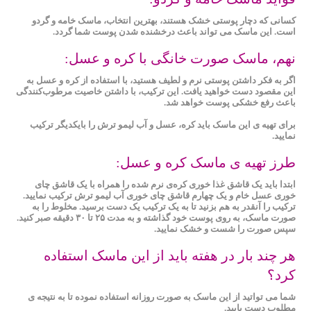
کسانی که دچار پوستی خشک هستند، بهترین انتخاب، ماسک خامه و گردو
است. این ماسک می تواند باعث درخشنده شدن پوست شما گردد.
نهم، ماسک صورت خانگی با کره و عسل:
اگر به فکر داشتن پوستی نرم و لطیف هستید، با استفاده از کره و عسل به
این مقصود دست خواهید یافت. این ترکیب، با داشتن خاصیت مرطوب‌کنندگی
باعث رفع خشکی پوست خواهد شد.
برای تهیه ی این ماسک باید کره، عسل و آب لیمو ترش را بایکدیگر ترکیب
نمایید.
طرز تهیه ی ماسک کره و عسل:
ابتدا باید یک قاشق غذا خوری کره‌ی نرم شده را همراه با یک قاشق چای
‌خوری عسل خام و یک چهارم قاشق چای ‌خوری آب لیمو ترش ترکیب نمایید.
ترکیب را آنقدر به هم بزنید تا به یک ترکیب یک دست برسید. مخلوط را به
صورت ماسک، به روی پوست خود گذاشته و به مدت ۲۵ تا ۳۰ دقیقه صبر کنید.
سپس صورت را شست و خشک نمایید.
هر چند بار در هفته باید از این ماسک استفاده
کرد؟
شما می تواتید از این ماسک به صورت روزانه استفاده نموده تا به نتیجه ی
مطلوب دست یابید.