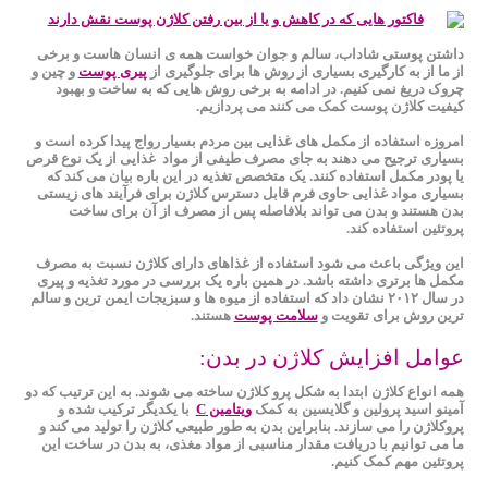
داشتن پوستی شاداب، سالم و جوان خواست همه ی انسان هاست و برخی
از ما از به کارگیری بسیاری از روش ها برای جلوگیری از
پیری پوست
و چین و
چروک دریغ نمی کنیم. در ادامه به برخی روش هایی که به ساخت و بهبود
کیفیت کلاژن پوست کمک می کنند می پردازیم.
امروزه استفاده از مکمل های غذایی بین مردم بسیار رواج پیدا کرده است و
بسیاری ترجیح می دهند به جای مصرف طیفی از مواد غذایی از یک نوع قرص
یا پودر مکمل استفاده کنند. یک متخصص تغذیه در این باره بیان می کند که
بسیاری مواد غذایی حاوی فرم قابل دسترس کلاژن برای فرآیند های زیستی
بدن هستند و بدن می تواند بلافاصله پس از مصرف از آن برای ساخت
پروتئین استفاده کند.
این ویژگی باعث می شود استفاده از غذاهای دارای کلاژن نسبت به مصرف
مکمل ها برتری داشته باشد. در همین باره یک بررسی در مورد تغذیه و پیری
در سال ۲۰۱۲ نشان داد که استفاده از میوه ها و سبزیجات ایمن ترین و سالم
ترین روش برای تقویت و
سلامت پوست
هستند.
عوامل افزایش کلاژن در بدن:
همه انواع کلاژن ابتدا به شکل پرو کلاژن ساخته می شوند. به این ترتیب که دو
آمینو اسید پرولین و گلایسین به کمک
ویتامین C
با یکدیگر ترکیب شده و
پروکلاژن را می سازند. بنابراین بدن به طور طبیعی کلاژن را تولید می کند و
ما می توانیم با دریافت مقدار مناسبی از مواد مغذی، به بدن در ساخت این
پروتئین مهم کمک کنیم.