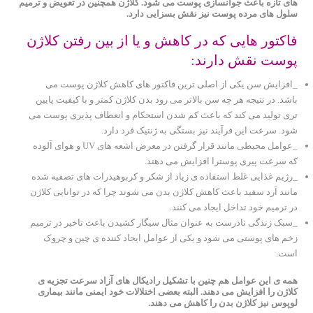
های تازه باعث جوانسازی پوست می شود. کلاژن همچنین در تعویض و ترمیم
سلول های مرده پوست نیز نقش بسزایی دارد.
فاکتور هایی که در کاهش و یا از بین رفتن کلاژن
پوست نقش دارند:
_افزایش سن یکی از اصلی ترین فاکتور های کاهش کلاژن پوست می
باشد. در نتیجه هر چه سن بالاتر می رود بدن کلاژن کمتر و با کیفیت پایین
تری تولید می کند که باعث کم شدن استحکام و انعطاف پذیری پوست می
شود. سرعت این فرآیند نیز بستگی به ژنتیک فرد دارد.
_عوامل محیطی مانند قرار گرفتن در معرض اشعه های UV و هوای آلوده
که سرعت پیری پوسترا افزایش می دهند.
_رژیم غذایی غلط استفاده ی زیاد از شکر و کربوهیدرات های تصفیه شده
مانند آرد سفید باعث کاهش کلاژن بدن می شوند چرا که در توانایی کلاژن
در ترمیم خود تداخل ایجاد می کنند.
_سبک زندگی نادرست به عنوان مثال سیگار کشیدن باعث تاخیر در ترمیم
زخم های پوستی می شود و یکی از عوامل ایجاد کننده ی چین و چروک
است.
همه ی این عوامل هم چنین با تشکیل رادیکال های آزاد سرعت تجزیه ی
کلاژن را افزایش می دهند. البته بعضی اختلالات خود ایمنی مانند بیماری
لوپوس نیز کلاژن بدن را کاهش می دهند.