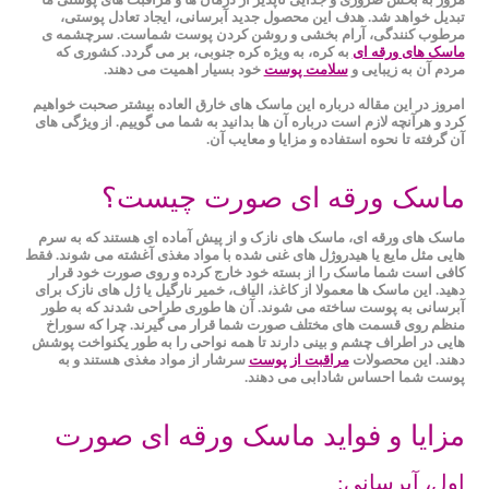
تبدیل خواهد شد. هدف این محصول جدید آبرسانی، ایجاد تعادل پوستی،
مرطوب کنندگی، آرام بخشی و روشن کردن پوست شماست. سرچشمه ی
ماسک های ورقه ای
به کره، به ویژه کره جنوبی، بر می گردد. کشوری که
مردم آن به زیبایی و
سلامت پوست
خود بسیار اهمیت می دهند.
امروز در این مقاله درباره این ماسک های خارق العاده بیشتر صحبت خواهیم
کرد و هرآنچه لازم است درباره آن ها بدانید به شما می گوییم. از ویژگی های
آن گرفته تا نحوه استفاده و مزایا و معایب آن.
ماسک ورقه ای صورت چیست؟
ماسک‌ های ورقه‌ ای، ماسک ‌های نازک و از پیش آماده ای هستند که به سرم
هایی مثل مایع یا هیدروژل های غنی شده با مواد مغذی آغشته می‌ شوند. فقط
کافی است شما ماسک را از بسته خود خارج کرده و روی صورت خود قرار
دهید. این ماسک ها معمولا از کاغذ، الیاف، خمیر نارگیل یا ژل های نازک برای
آبرسانی به پوست ساخته می شوند. آن ها طوری طراحی شدند که به طور
منظم روی قسمت ‌های مختلف صورت شما قرار می گیرند. چرا که سوراخ
هایی در اطراف چشم و بینی دارند تا همه نواحی را به طور یکنواخت پوشش
دهند. این محصولات
مراقبت از پوست
سرشار از مواد مغذی هستند و به
پوست شما احساس شادابی می دهند.
مزایا و فواید ماسک ورقه ای صورت
اول، آبرسانی: