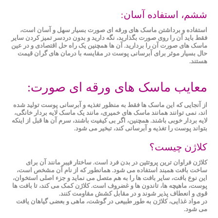
ششم، استفاده آسان:
استفاده و برداشتن ماسک های ورقه ای صورت بسیار سهل و آسان است،
فقط باید آن را روی صورت بگذارید، نگه دارید و بدون دردسر تمیز کردن سایر
ماسک های صورت آن را بردارید. آن ها همچنین یک راه حل اقتصادی و در عین
حال بسیار موثر برای آبرسانی پوست در مقایسه با درمان های گران قیمت
هستند.
معایب ماسک های ورقه ای صورت:
از آنجایی که این ماسک ها فقط به منظور تغذیه و آبرسانی پوست تولید شده
اند، نمی توانند همانند ماسک های خمیری، مانند یک ماسک لایه بردار خانگی،
لایه بردار خوبی باشند. همچنین، اگر بی کیفیت باشند، سرم آن ها قبل از اینکه
بتواند پوست را تغذیه و آبرسانی کند، تبخیر می شود.
کلاژن چیست؟
کلاژن فراوان ترین پروتئین در بدن فرد است. ساختار فیبر مانند آن برای
ساخت بافت همبند استفاده می شود. همانطور که از نام آن مشخص است،
این نوع بافت، سایر بافت ها را به هم متصل می نماید و جزء اصلی استخوان،
پوست، ماهیچه ها، تاندون ها و غضروف است. کلاژن کمک می کند، تا بافت ها
قوی و انعطاف پذیر شوند و در مقابل کشش مقاومت کنند.
در مواد غذایی، کلاژن به طور طبیعی در گوشت، ماهی و بعضی گیاهان یافت
می شود.