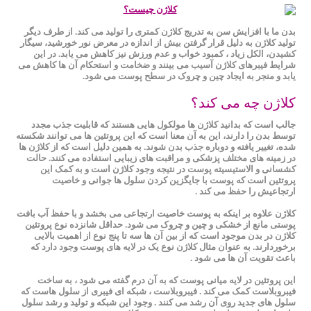
بدن ما با افزایش سن به تدریج کلاژن کمتری را تولید می کند. از طرف دیگر
تولید کلاژن به دلیل قرار گرفتن بیش از اندازه در معرض نور خورشید، سیگار
کشیدن، الکل زیاد ، کمبود خواب و عدم ورزش نیز کاهش می یابد. در این
شرایط فیبرهای کلاژن آسیب می بینند و ضخامت و استحکام آن ها کاهش می
یابد و منجر به ایجاد چین و چروک در سطح پوست می شود.
کلاژن چه می کند؟
جالب است که بدانید کلاژن‌ ها مولکول ‌هایی هستند که قابلیت جذب مجدد
توسط بدن را دارند، این به آن معنا است که این پروتئین ‌ها می‌ توانند شکسته
شده، تغییر یافته و دوباره جذب بدن شوند. به همین دلیل است که از کلاژن ‌ها
در زمینه‌ های مختلف پزشکی و مراقبت ‌های زیبایی استفاده می کنند. حالت
کشسانی و الاستیسیته پوست در نتیجه وجود کلاژن است و به کمک این
پروتئین است که پوست با جایگزین کردن سلول ها جوانی و خاصیت
ارتجاعیش را حفظ می کند .
کلاژن علاوه بر اینکه به پوست خاصیت ارتجاعی می بخشد و با حفظ آب بافت
پوستی مانع از خشکی و چین و چروک می شود. حداقل شانزده نوع پروتئین
کلاژن در بدن موجود است که از بین آن ها سه تا پنج نوع از اهمیت بالایی
برخوردارند. به عنوان مثال کلاژن نوع یک در لایه های پوست وجود دارد که
باعث تقویت آن ها می شود .
این پروتئین در لایه میانی پوست که به آن درم گفته می شود ، به ساخت
فیبروبلاست کمک می کند . فیبروبلاست ، شبکه ای فیبری از سلول هاست که
سلول های جدید روی آن رشد می کنند . وجود این شبکه و تولید و رشد سلول