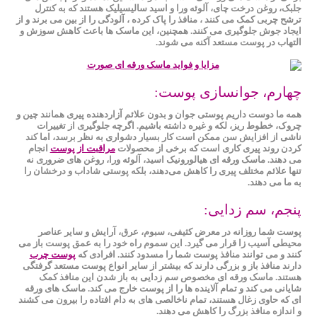
جلبک، روغن درخت چای، آلوئه ورا و اسید سالیسیلیک هستند که به کنترل
ترشح چربی کمک می کنند ، منافذ را پاک کرده ، آلودگی را از بین می برند و از
ایجاد جوش جلوگیری می کنند. همچنین، این ماسک ها باعث کاهش سوزش و
التهاب در پوست مستعد آکنه می شوند.
چهارم، جوانسازی پوست:
همه ما دوست داریم پوستی جوان و بدون علائم آزاردهنده پیری همانند چین و
چروک، خطوط ریز، لکه و غیره داشته باشیم. اگرچه جلوگیری از تغییرات
ناشی از افزایش سن ممکن است کار بسیار دشواری به نظر برسد، اما کند
کردن روند پیری کاری است که برخی از محصولات
مراقبت از پوست
انجام
می دهند. ماسک ورقه ای هیالورونیک اسید، آلوئه ورا، روغن‌ های ضروری نه
تنها علائم مختلف پیری را کاهش می‌دهند، بلکه پوستی شاداب و درخشان را
به ما می دهند.
پنجم، سم زدایی:
پوست شما روزانه در معرض کثیفی، سبوم، عرق، آرایش و سایر عناصر
محیطی آسیب زا قرار می گیرد. این سموم راه خود را به عمق پوست باز می
کنند و می توانند منافذ پوست شما را مسدود کنند. افرادی که
پوست چرب
دارند منافذ باز و بزرگی دارند که بیشتر از سایر انواع پوست مستعد گرفتگی
هستند. ماسک ورقه ای مخصوص سم زدایی به باز شدن این منافذ کمک
شایانی می کند و تمام آلاینده ها را از پوست خارج می کند. ماسک های ورقه
ای که حاوی زغال هستند، تمام ناخالصی های به دام افتاده را بیرون می کشند
و اندازه منافذ بزرگ را کاهش می دهند.