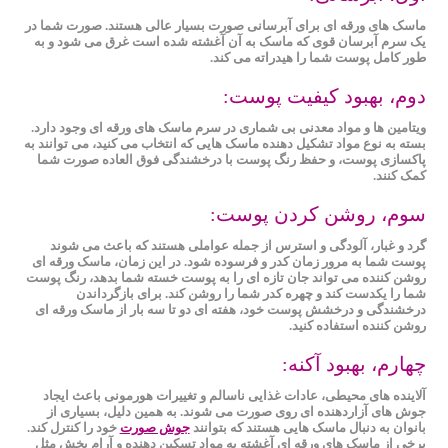
ماسک های ورقه ای برای آبرسانی صورت بسیار عالی هستند. صورت شما در
یک سرم آبرسان قوی که ماسک به آن آغشته شده است غرق می شود و به
طور کامل پوست شما را هیدراته می کند.
دوم، بهبود کیفیت پوست:
ویتامین ها و مواد معدنی بی شماری در سرم ماسک های ورقه ای وجود دارد.
بسته به نوع مواد تشکیل دهنده ماسک هایی که انتخاب می کنید، می توانند به
پاکسازی پوست، و حفظ رنگ پوست با درخشندگی فوق العاده صورت شما
کمک کنند.
سوم، روشن کردن پوست:
گرد و غبار، آلودگی و استرس از جمله عواملی هستند که باعث می شوند
پوست شما به مرور زمان کدر و فرسوده شود. در این زمان، ماسک ورقه‌ ای
روشن ‌کننده می ‌تواند جان تازه ‌ای را به پوست خسته شما بدهد، رنگ پوست
شما را یکدست کند و چهره کدر شما را روشن کند. برای بازگرداندن
درخشندگی و درخشش پوست خود، هفته ای دو تا سه بار از ماسک ورقه ای
روشن کننده استفاده کنید.
چهارم، بهبود آکنه:
آلاینده های محیطی، عادات غذایی ناسالم و تغییرات هورمونی باعث ایجاد
جوش های آزاردهنده ای روی صورت می شوند. به همین دلیل، بسیاری از
بانوان به دنبال ماسک هایی هستند که بتوانند
جوش صورت
خود را کنترل کند.
برخی از ماسک های ورقه ای آغشته به مواد تسکین دهنده و آرام بخش مثل