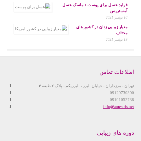
فواید عسل برای پوست + ماسک عسل
آمستریس
18 نوامبر 2021
معیار زیبایی زنان در کشور های
مختلف
19 نوامبر 2021
اطلاعات تماس
تهران ، مرزداران ، خیابان البرز ، البرزیکم ، پلاک ۲ طبقه ۴
09129730300
09191052738
info@amestris.net
دوره های زیبایی