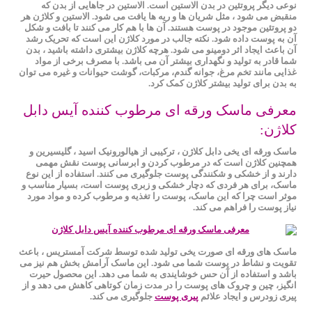
نوعی دیگر پروتئین در بدن الاستین است. الاستین در جاهایی از بدن که
منقبض می شود ، مثل شریان ها و ریه ها یافت می شود. الاستین و کلاژن هر
دو پروتئین موجود در پوست هستند. آن ها با هم کار می کنند تا بافت و شکل
آن به پوست داده شود. نکته جالب در مورد کلاژن این است که تحریک رشد
آن باعث ایجاد اثر دومینو می شود. هرچه کلاژن بیشتری داشته باشید ، بدن
شما قادر به تولید و نگهداری بیشتر آن می باشد. با مصرف برخی از مواد
غذایی مانند تخم مرغ، جوانه گندم، مرکبات، گوشت حیوانات و غیره می ‌توان
به بدن برای تولید بیشتر کلاژن کمک کرد.
معرفی ماسک ورقه ای مرطوب کننده آیس دابل
کلاژن:
ماسک ورقه ای یخی دابل کلاژن ، ترکیبی از هیالورونیک اسید ، گلیسیرین و
همچنین کلاژن است که در مرطوب کردن و ابرسانی پوست نقش مهمی
دارند و از خشکی و شکنندگی پوست جلوگیری می کنند. استفاده از این نوع
ماسک، برای هر فردی که دچار خشکی و زبری پوست است، بسیار مناسب و
موثر است چرا که این ماسک، پوست را تغذیه و مرطوب کرده و مواد مورد
نیاز پوست را فراهم می کند.
ماسک های ورقه ای صورت یخی تولید شده توسط شرکت آمستریس ، باعث
تقویت و نشاط در پوست شما می شود. این ماسک آرامش بخش هم نیز می
باشد و استفاده از آن حس خوشایندی به شما می دهد. این محصول حیرت
انگیز، چین و چروک های پوست را در مدت زمان کوتاهی کاهش می دهد و از
پیری زودرس و ایجاد علائم
پیری پوست
جلوگیری می کند.